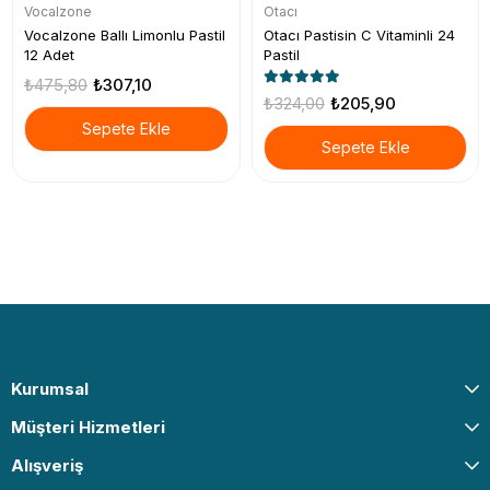
Vocalzone
Otacı
Vocalzone Ballı Limonlu Pastil
Otacı Pastisin C Vitaminli 24
12 Adet
Pastil
₺475,80
₺307,10
₺324,00
₺205,90
Sepete Ekle
Sepete Ekle
Kurumsal
Müşteri Hizmetleri
Alışveriş