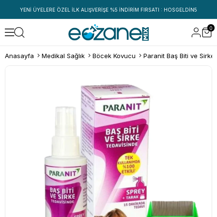
YENİ ÜYELERE ÖZEL İLK ALIŞVERİŞE %5 İNDİRİM FIRSATI : HOSGELDİN5
0
Anasayfa
Medikal Sağlık
Böcek Kovucu
Paranit Baş Biti ve Sirk