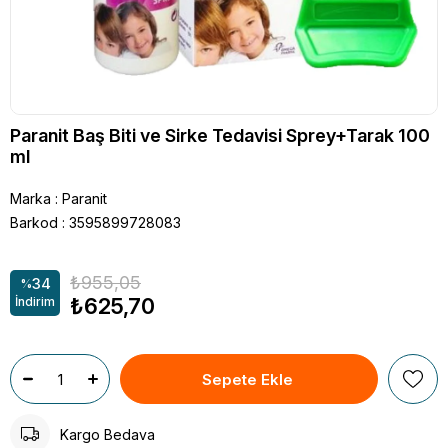
Paranit Baş Biti ve Sirke Tedavisi Sprey+Tarak 100
ml
Marka
:
Paranit
Barkod
:
3595899728083
₺955,05
34
%
₺625,70
İndirim
Kargo Bedava