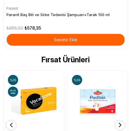
Paranit
Paranit Baş Biti ve Sirke Tedavisi Şampuan+Tarak 100 ml
₺885,52
₺578,35
Sepete Ekle
Fırsat Ürünleri
%35
%36
Fırsat
Ürünü