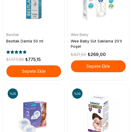
Bestlak
Wee Baby
Bestlak Damla 50 ml
Wee Baby Süt Saklama 20'li
Poşet
₺421,50
₺269,00
₺1.177,88
₺775,15
Sepete Ekle
Sepete Ekle
%35
%36