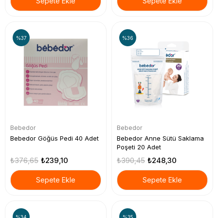
Sepete Ekle
Sepete Ekle
%37
%36
Bebedor
Bebedor
Bebedor Göğüs Pedi 40 Adet
Bebedor Anne Sütü Saklama
Poşeti 20 Adet
₺376,65
₺239,10
₺390,45
₺248,30
Sepete Ekle
Sepete Ekle
%34
%35