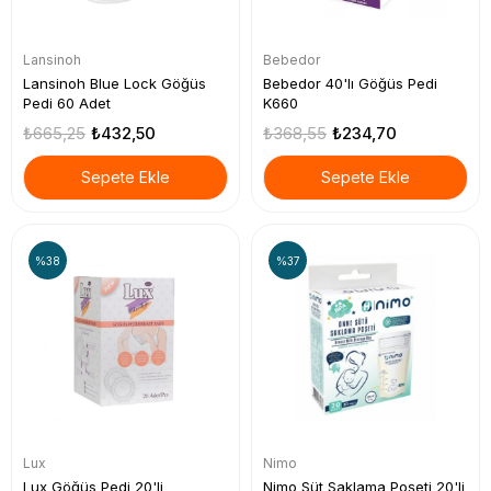
Lansinoh
Bebedor
Lansinoh Blue Lock Göğüs
Bebedor 40'lı Göğüs Pedi
Pedi 60 Adet
K660
₺665,25
₺432,50
₺368,55
₺234,70
Sepete Ekle
Sepete Ekle
%38
%37
Lux
Nimo
Lux Göğüs Pedi 20'li
Nimo Süt Saklama Poşeti 20'li