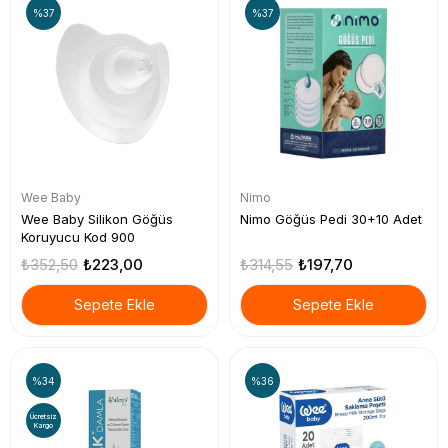
%37
%37
Wee Baby
Nimo
Wee Baby Silikon Göğüs
Nimo Göğüs Pedi 30+10 Adet
Koruyucu Kod 900
₺352,50
₺223,00
₺314,55
₺197,70
Sepete Ekle
Sepete Ekle
%34
%36
Ücretsiz
Kargo