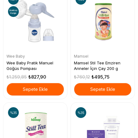
Ücretsiz
Kargo
Wee Baby
Mamsel
Wee Baby Pratik Manuel
Mamsel Stil Tee Emziren
Göğüs Pompası
Anneler İçin Çay 200 g
₺1.259,85
₺827,90
₺760,12
₺495,75
Sepete Ekle
Sepete Ekle
%35
%35