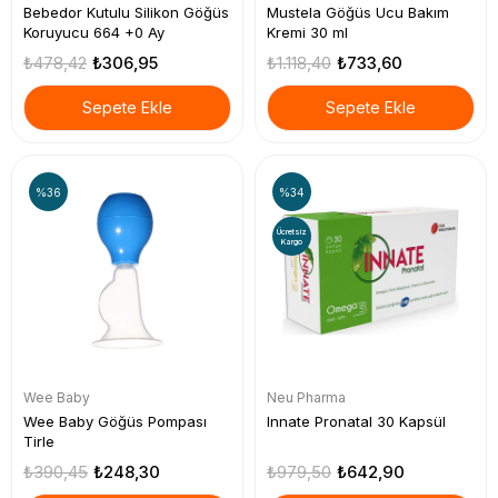
Bebedor Kutulu Silikon Göğüs
Mustela Göğüs Ucu Bakım
Koruyucu 664 +0 Ay
Kremi 30 ml
₺478,42
₺306,95
₺1.118,40
₺733,60
Sepete Ekle
Sepete Ekle
%36
%34
Ücretsiz
Kargo
Wee Baby
Neu Pharma
Wee Baby Göğüs Pompası
Innate Pronatal 30 Kapsül
Tirle
₺390,45
₺248,30
₺979,50
₺642,90