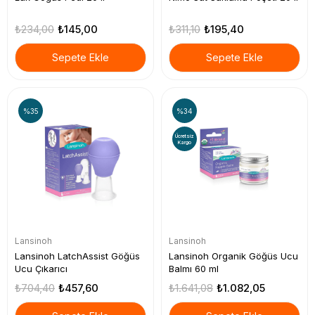
₺234,00
₺145,00
₺311,10
₺195,40
Sepete Ekle
Sepete Ekle
%35
%34
Ücretsiz
Kargo
Lansinoh
Lansinoh
Lansinoh LatchAssist Göğüs
Lansinoh Organik Göğüs Ucu
Ucu Çıkarıcı
Balmı 60 ml
₺704,40
₺457,60
₺1.641,08
₺1.082,05