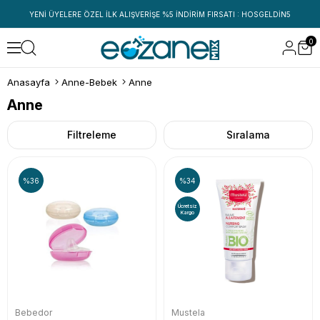
YENİ ÜYELERE ÖZEL İLK ALIŞVERİŞE %5 İNDİRİM FIRSATI : HOSGELDİN5
0
Anasayfa
Anne-Bebek
Anne
Anne
Filtreleme
Sıralama
%36
%34
Ücretsiz
Kargo
Bebedor
Mustela