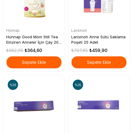
Hünnap
Lansinoh
Hünnap Good Mom Still Tea
Lansinoh Anne Sütü Saklama
Emziren Anneler İçin Çay 200
Poşeti 25 Adet
g
₺562,05
₺364,60
₺707,85
₺459,90
Sepete Ekle
Sepete Ekle
%36
%35