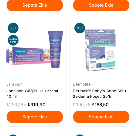
Sepete Ekle
Sepete Ekle
%34
%37
Ücretsiz
Kargo
Lansinoh
Dermolife
Lansinoh Göğüs Ucu Kremi
Dermolife Baby's Anne Sütü
40 ml
Saklama Poşeti 20'li
₺1.397,85
₺919,90
₺300,75
₺188,50
Sepete Ekle
Sepete Ekle