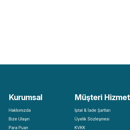
Kurumsal
Müşteri Hizmetl
Hakkımızda
İptal & İade Şartları
Bize Ulaşın
Üyelik Sözleşmesi
Para Puan
KVKK