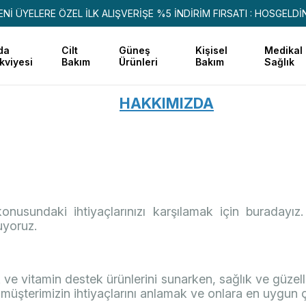
ENİ ÜYELERE ÖZEL İLK ALIŞVERİŞE %5 İNDİRİM FIRSATI : HOSGELDİ
da
Cilt
Güneş
Kişisel
Medikal
kviyesi
Bakım
Ürünleri
Bakım
Sağlık
HAKKIMIZDA
onusundaki ihtiyaçlarınızı karşılamak için buradayız
uyoruz.
 vitamin destek ürünlerini sunarken, sağlık ve güzellik 
 müşterimizin ihtiyaçlarını anlamak ve onlara en uygun