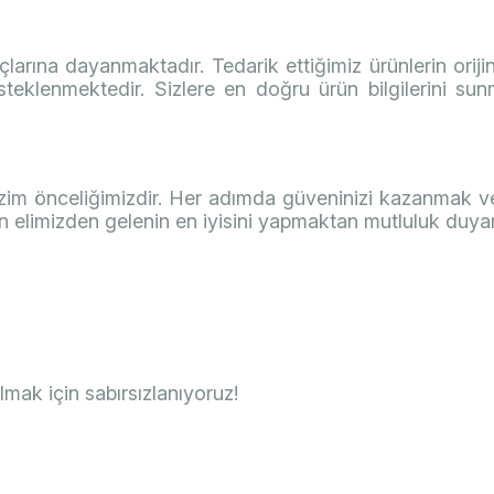
uçlarına dayanmaktadır. Tedarik ettiğimiz ürünlerin orijina
eklenmektedir. Sizlere en doğru ürün bilgilerini sunma
 bizim önceliğimizdir. Her adımda güveninizi kazanmak 
n elimizden gelenin en iyisini yapmaktan mutluluk duyar
mak için sabırsızlanıyoruz!