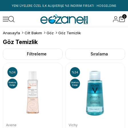
YENİ ÜYELERE ÖZEL İLK ALIŞVERİŞE %5 İNDİRİM FIRSATI : HOSGELDİN5
0
Anasayfa
Cilt Bakım
Göz
Göz Temizlik
Göz Temizlik
Filtreleme
Sıralama
%34
%34
Ücretsiz
Ücretsiz
Kargo
Kargo
Avene
Vichy