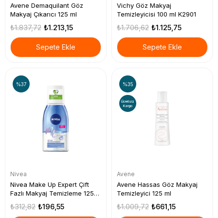
Avene Demaquilant Göz
Vichy Göz Makyaj
Makyaj Çıkarıcı 125 ml
Temizleyicisi 100 ml K2901
₺1.837,72
₺1.213,15
₺1.706,62
₺1.125,75
Sepete Ekle
Sepete Ekle
%37
%35
Ücretsiz
Kargo
Nivea
Avene
Nivea Make Up Expert Çift
Avene Hassas Göz Makyaj
Fazlı Makyaj Temizleme 125
Temizleyici 125 ml
ml
₺312,82
₺196,55
₺1.009,72
₺661,15