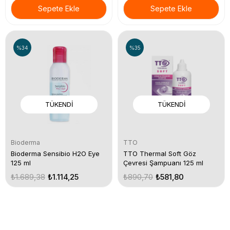
Sepete Ekle
Sepete Ekle
%34
%35
TÜKENDI
TÜKENDI
Bioderma
TTO
Bioderma Sensibio H2O Eye
TTO Thermal Soft Göz
125 ml
Çevresi Şampuanı 125 ml
₺1.689,38
₺1.114,25
₺890,70
₺581,80