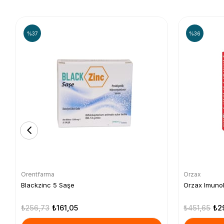
%37
%36
Orentfarma
Orzax
Blackzinc 5 Saşe
Orzax Imuno
₺256,73
₺161,05
₺451,65
₺2