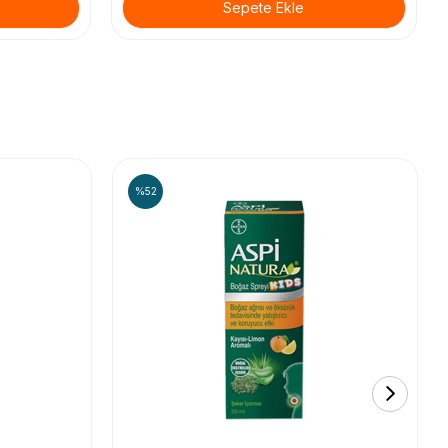
Sepete Ekle
%52