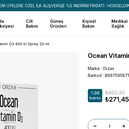
ENİ ÜYELERE ÖZEL İLK ALIŞVERİŞE %5 İNDİRİM FIRSATI : HOSGELDİ
da
Cilt
Güneş
Kişisel
Medikal
kviyesi
Bakım
Ürünleri
Bakım
Sağlık
amin D3 400 lU Sprey 20 ml
Ocean Vitamin
Marka
:
Orzax
Barkod
:
869759587
₺422,32
36
%
₺271,4
İndirim