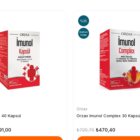
%35
Ücretsiz
Kargo
Orzax
l 40 Kapsül
Orzax Imunol Complex 30 Kapsü
91,00
₺720,75
₺470,40