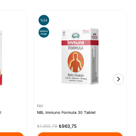
%34
Ücretsiz
Kargo
Nbl
l
NBL Immuno Formula 30 Tablet
₺1.460,78
₺963,75