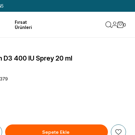
N5
Fırsat
0
Ürünleri
 D3 400 lU Sprey 20 ml
1379
5