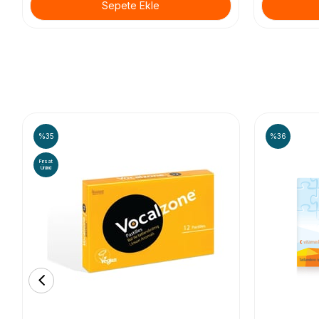
Sepete Ekle
%35
%36
Fırsat
Ürünü