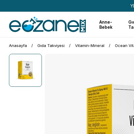
Y
Anne-
Gı
Bebek
Ta
Anasayfa
Gıda Takviyesi
Vitamin-Mineral
Ocean Vit