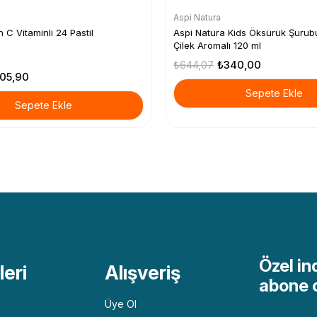
Aspi Natura
n C Vitaminli 24 Pastil
Aspi Natura Kids Öksürük Şurub
Çilek Aromalı 120 ml
₺644,07
₺340,00
05,90
Sepete Ekle
Sepete Ekle
Özel in
eri
Alışveriş
abone 
Üye Ol