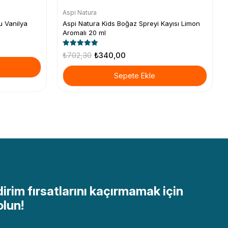
Aspi Natura
u Vanilya
Aspi Natura Kids Boğaz Spreyi Kayısı Limon
Aromalı 20 ml
₺702,30
₺340,00
Sepete Ekle
dirim fırsatlarını kaçırmamak için
olun!