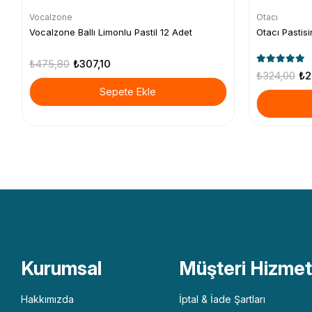
Vocalzone
Otacı
Vocalzone Ballı Limonlu Pastil 12 Adet
Otacı Pastisi
₺475,80
₺307,10
₺324,00
₺2
Sepete Ekle
Kurumsal
Müşteri Hizmetl
Hakkımızda
İptal & İade Şartları