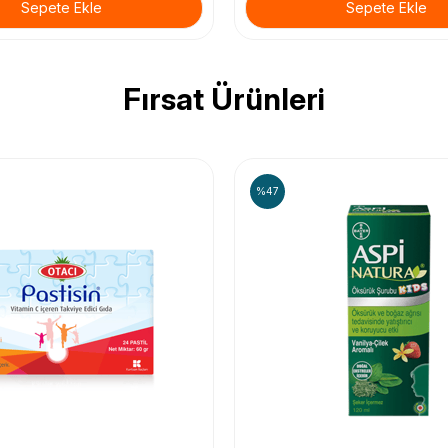
Sepete Ekle
Sepete Ekle
Fırsat Ürünleri
%47