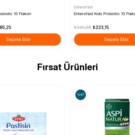
EnteroFast
obiotic 10 Flakon
Enterofast Kids Probiotic 10 Flak
85,25
₺349,88
₺223,15
Sepete Ekle
Sepete Ekle
Fırsat Ürünleri
%47