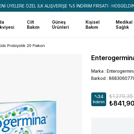
ENİ ÜYELERE ÖZEL İLK ALIŞVERİŞE %5 İNDİRİM FIRSATI : HOSGELDİ
da
Cilt
Güneş
Kişisel
Medikal
kviyesi
Bakım
Ürünleri
Bakım
Sağlık
ids Probiyotik 20 Flakon
Enterogermina
Marka
:
Enterogermin
Barkod
:
8683060770
₺1.279,35
34
%
₺841,9
İndirim