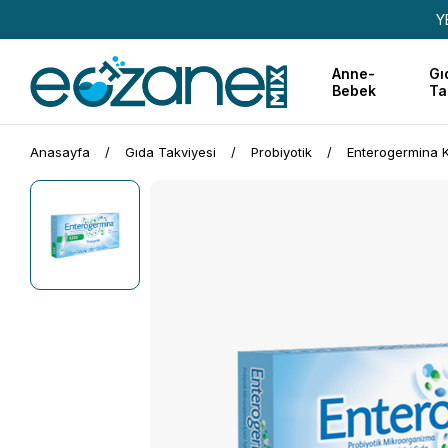
Y
Anne-
Gı
Bebek
Ta
Anasayfa
Gıda Takviyesi
Probiyotik
Enterogermina K