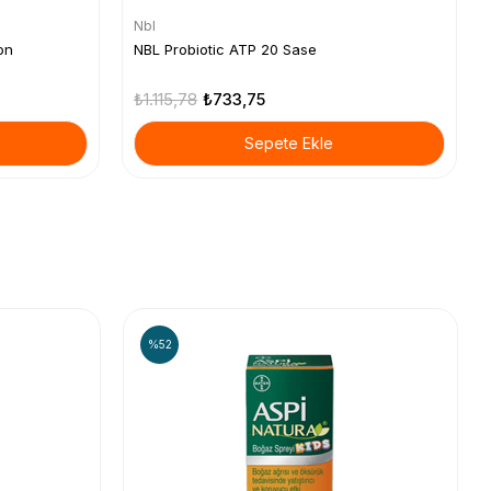
Nbl
on
NBL Probiotic ATP 20 Sase
₺1.115,78
₺733,75
Sepete Ekle
%52