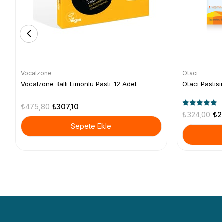
Vocalzone
Otacı
Vocalzone Ballı Limonlu Pastil 12 Adet
Otacı Pastisi
₺475,80
₺307,10
₺324,00
₺2
Sepete Ekle