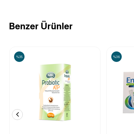
Benzer Ürünler
%35
%36