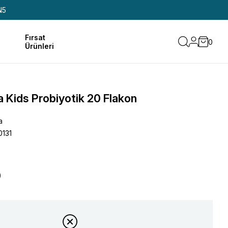
N5
Fırsat
0
Ürünleri
 Kids Probiyotik 20 Flakon
a
131
0