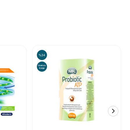
%34
Ücretsiz
Kargo