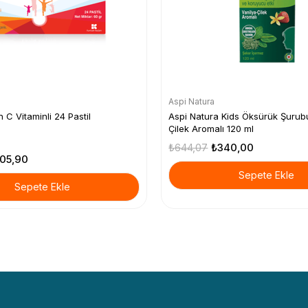
Aspi Natura
n C Vitaminli 24 Pastil
Aspi Natura Kids Öksürük Şurub
Çilek Aromalı 120 ml
₺644,07
₺340,00
05,90
Sepete Ekle
Sepete Ekle