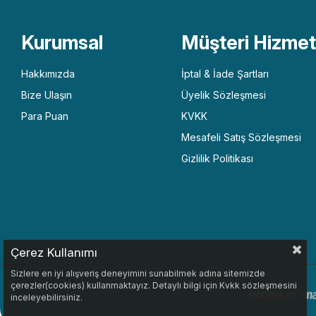
Kurumsal
Müşteri Hizmetl
Hakkımızda
İptal & İade Şartları
Bize Ulaşın
Üyelik Sözleşmesi
Para Puan
KVKK
Mesafeli Satış Sözleşmesi
Gizlilik Politikası
Çerez Kullanımı
Sizlere en iyi alışveriş deneyimini sunabilmek adına sitemizde
çerezler(cookies) kullanmaktayız. Detaylı bilgi için Kvkk sözleşmesini
inceleyebilirsiniz.