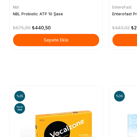
Nbl
EnteroFast
NBL Probiotic ATP 10 Şase
Enterofast Pr
₺675,90
₺440,50
₺443,02
₺2
Sepete Ekle
%35
%36
Fırsat
Ürünü